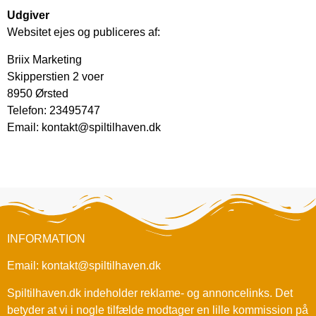
Udgiver
Websitet ejes og publiceres af:
Briix Marketing
Skipperstien 2 voer
8950 Ørsted
Telefon: 23495747
Email: kontakt@spiltilhaven.dk
INFORMATION
Email: kontakt@spiltilhaven.dk
Spiltilhaven.dk indeholder reklame- og annoncelinks. Det
betyder at vi i nogle tilfælde modtager en lille kommission på