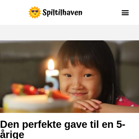
Spil til haven
Den perfekte gave til en 5-
årige