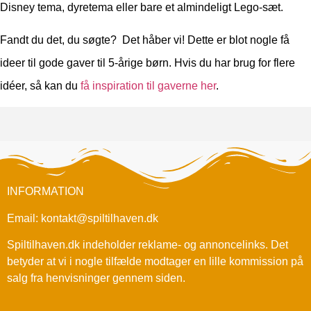
Disney tema, dyretema eller bare et almindeligt Lego-sæt.
Fandt du det, du søgte? Det håber vi! Dette er blot nogle få
ideer til gode gaver til 5-årige børn. Hvis du har brug for flere
idéer, så kan du
få inspiration til gaverne her
.
INFORMATION
Email: kontakt@spiltilhaven.dk
Spiltilhaven.dk indeholder reklame- og annoncelinks. Det
betyder at vi i nogle tilfælde modtager en lille kommission på
salg fra henvisninger gennem siden.